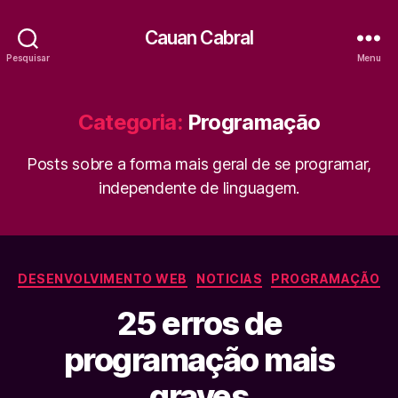
Cauan Cabral
Pesquisar
Menu
Categoria:
Programação
Posts sobre a forma mais geral de se programar,
independente de linguagem.
Categorias
DESENVOLVIMENTO WEB
NOTICIAS
PROGRAMAÇÃO
25 erros de
programação mais
graves