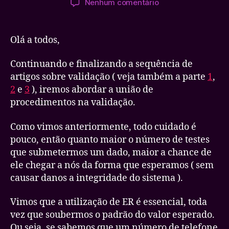
em
Nenhum comentário
post
publicação
Validação
de
dados
Olá a todos,
em
PHP5
Continuando e finalizando a sequência de
–
artigos sobre validação ( veja também a parte
1
,
final
2
e
3
), iremos abordar a união de
procedimentos na validação.
Como vimos anteriormente, todo cuidado é
pouco, então quanto maior o número de testes
que submetermos um dado, maior a chance de
ele chegar a nós da forma que esperamos ( sem
causar danos a integridade do sistema ).
Vimos que a utilização de ER é essencial, toda
vez que soubermos o padrão do valor esperado.
Ou seja, se sabemos que um número de telefone