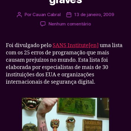
Por
Cauan Cabral
13 de janeiro, 2009
Autor
Data
do
de
em
Nenhum comentário
post
publicação
25
erros
de
Foi divulgado pelo
SANS Institute[en]
uma lista
programação
com os 25 erros de programação que mais
mais
causam prejuízos no mundo. Esta lista foi
graves
elaborada por especialistas de mais de 30
instituições dos EUA e organizações
internacionais de segurança digital.