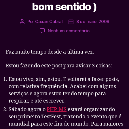
bom sentido )
Por
Cauan Cabral
8 de maio, 2008
Autor
Data
do
de
em
Nenhum comentário
post
publicação
Voltando
a
ativa
Faz muito tempo desde a última vez.
(
no
Estou fazendo este post para avisar 3 coisas:
bom
sentido
Estou vivo, sim, estou. E voltarei a fazer posts,
)
com relativa frequência. Acabei com alguns
serviços e agora estou tendo tempo para
respirar, e até escrever;
Sábado agora o
PHP-MS
estará organizando
seu primeiro TestFest, trazendo o evento que é
mundial para este fim de mundo. Para maiores