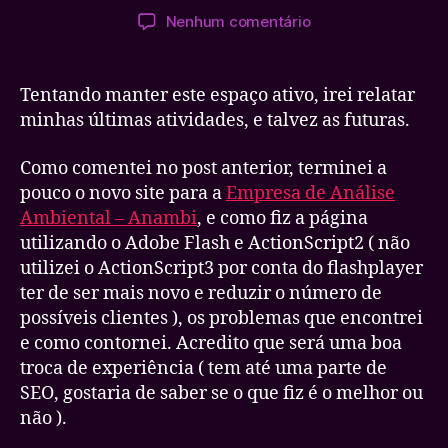
do
de
em
Nenhum comentário
post
publicação
Diário
de
bordo
Tentando manter este espaço ativo, irei relatar
minhas últimas atividades, e talvez as futuras.
Como comentei no post anterior, terminei a
pouco o novo site para a
Empresa de Análise
Ambiental – Anambi
, e como fiz a página
utilizando o Adobe Flash e ActionScript2 ( não
utilizei o ActionScript3 por conta do flashplayer
ter de ser mais novo e reduzir o número de
possíveis clientes ), os problemas que encontrei
e como contornei. Acredito que será uma boa
troca de experiência ( tem até uma parte de
SEO, gostaria de saber se o que fiz é o melhor ou
não ).