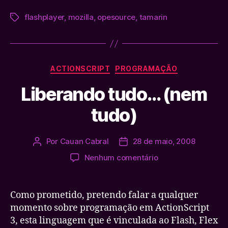
flashplayer
,
mozilla
,
opesource
,
tamarin
Tags
Categorias
ACTIONSCRIPT
PROGRAMAÇÃO
Liberando tudo… (nem
tudo)
Por
Cauan Cabral
28 de maio, 2008
Autor
Data
do
de
em
Nenhum comentário
post
publicação
Liberando
tudo…
(nem
Como prometido, pretendo falar a qualquer
tudo)
momento sobre programação em ActionScript
3, esta linguagem que é vinculada ao Flash, Flex