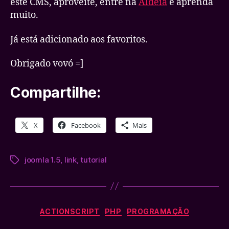
este CMS, aproveite, entre na
Aldeia
e aprenda
muito.
Já está adicionado aos favoritos.
Obrigado vovó =]
Compartilhe:
X
Facebook
Mais
joomla 1.5
,
link
,
tutorial
Tags
Categorias
ACTIONSCRIPT
PHP
PROGRAMAÇÃO