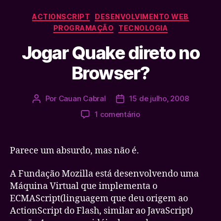
Categorias
ACTIONSCRIPT
DESENVOLVIMENTO WEB
PROGRAMAÇÃO
TECNOLOGIA
Jogar Quake direto no
Browser?
Por
Cauan Cabral
15 de julho, 2008
Autor
Data
do
de
em
1 comentário
post
publicação
Jogar
Quake
direto
Parece um absurdo, mas não é.
no
Browser?
A Fundação Mozilla está desenvolvendo uma
Máquina Virtual que implementa o
ECMAScript(linguagem que deu origem ao
ActionScript do Flash, similar ao JavaScript)