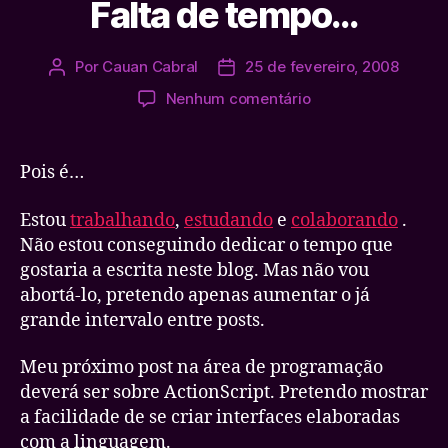
Falta de tempo…
Por
Cauan Cabral
25 de fevereiro, 2008
Autor
Data
do
de
em
Nenhum comentário
post
publicação
Falta
de
tempo…
Pois é…
Estou
trabalhando
,
estudando
e
colaborando
.
Não estou conseguindo dedicar o tempo que
gostaria a escrita neste blog. Mas não vou
abortá-lo, pretendo apenas aumentar o já
grande intervalo entre posts.
Meu próximo post na área de programação
deverá ser sobre ActionScript. Pretendo mostrar
a facilidade de se criar interfaces elaboradas
com a linguagem.