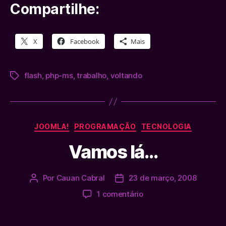
Compartilhe:
X
Facebook
Mais
flash
,
php-ms
,
trabalho
,
voltando
Tags
Categorias
JOOMLA!
PROGRAMAÇÃO
TECNOLOGIA
Vamos lá…
Por
Cauan Cabral
23 de março, 2008
Autor
Data
do
de
em
1 comentário
post
publicação
Vamos
lá…