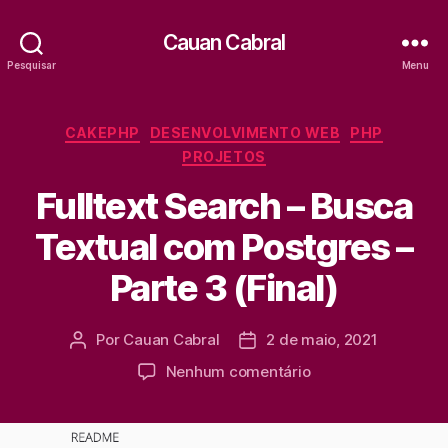
Cauan Cabral
Pesquisar
Menu
Categorias
CAKEPHP
DESENVOLVIMENTO WEB
PHP
PROJETOS
Fulltext Search – Busca
Textual com Postgres –
Parte 3 (Final)
Por
Cauan Cabral
2 de maio, 2021
Autor
Data
do
de
em
Nenhum comentário
post
publicação
Fulltext
Search
–