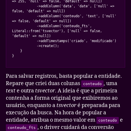
=> 255, 'null' => false, 'default' => null])

            ->addColumn('data', 'date', ['null' => 
false, 'default' => null])

            ->addColumn('conteudo', 'text', ['null' 
=> false, 'default' => null])

            ->addColumn('conteudo_fts', 
Literal::from('tsvector'), ['null' => false, 
'default' => null])

            ->addTimestamps('criado', 'modificado')

            ->create();

    }

}
Para salvar registros, basta popular a entidade.
Repare que criei duas colunas
, uma
conteudo
text
e outra
tsvector
. A ideia é que a primeira
contenha a forma original que exibiremos ao
usuário, enquanto a
tsvector
é preparada para
execução da busca. Na hora de popular a
entidade, atribua o mesmo valor em
e
conteudo
, o driver cuidará da conversão
conteudo_fts