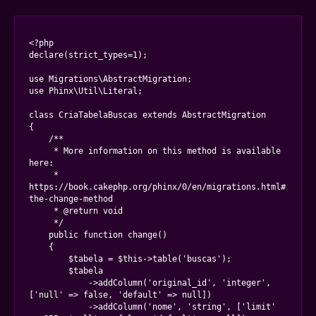
<?php

declare(strict_types=1);

use Migrations\AbstractMigration;

use Phinx\Util\Literal;

class CriaTabelaBuscas extends AbstractMigration

{

    /**

     * More information on this method is available 
here:

     * 
https://book.cakephp.org/phinx/0/en/migrations.html#
the-change-method

     * @return void

     */

    public function change()

    {

        $tabela = $this->table('buscas');

        $tabela

            ->addColumn('original_id', 'integer', 
['null' => false, 'default' => null])

            ->addColumn('nome', 'string', ['limit' 