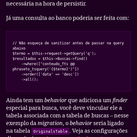
necessária na hora de persistir.
Já uma consulta ao banco poderia ser feita com:
// Não esqueça de sanitizar antes de passar na query 
abaixo

$termo = $this->request->getQuery('q');

$resultados = $this->Buscas->find()

    ->where(["conteudo_fts @@ 
phraseto_tsquery('{$termo}')"])

    ->order(['data' => 'desc'])

    ->all();
Ainda tem um
behavior
que adiciona um
finder
especial para busca, você deve vincular ele a
tabela associada com a tabela de buscas – nesse
exemplo da
migration
, o
behavior
seria ligado
na tabela
. Veja as configurações
OriginalsTable