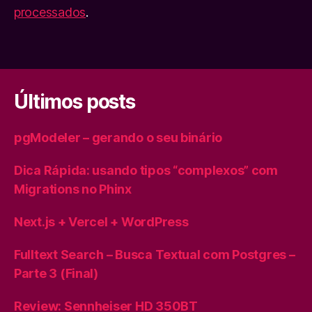
processados
.
Últimos posts
pgModeler – gerando o seu binário
Dica Rápida: usando tipos “complexos” com
Migrations no Phinx
Next.js + Vercel + WordPress
Fulltext Search – Busca Textual com Postgres –
Parte 3 (Final)
Review: Sennheiser HD 350BT