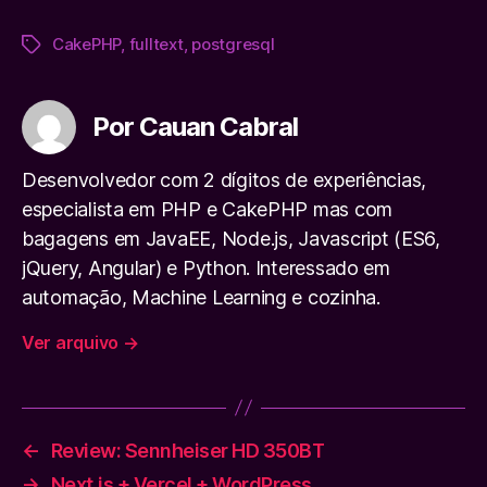
CakePHP
,
fulltext
,
postgresql
Tags
Por Cauan Cabral
Desenvolvedor com 2 dígitos de experiências,
especialista em PHP e CakePHP mas com
bagagens em JavaEE, Node.js, Javascript (ES6,
jQuery, Angular) e Python. Interessado em
automação, Machine Learning e cozinha.
Ver arquivo
→
←
Review: Sennheiser HD 350BT
→
Next.js + Vercel + WordPress