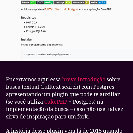
Busca
Textual
com
Postgres
–
Parte
3
(Final)
Encerramos aqui essa
breve
introdução
sobre
busca textual (fulltext search) com Postgres
apresentando um plugin que pode te auxiliar
(se você utiliza
CakePHP
+ Postgres) na
implementação da busca – caso não use, talvez
sirva de inspiração para um fork.
A história desse plugin vem lá de 2015 quando