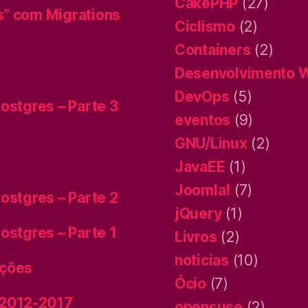
CakePHP
(27)
s” com Migrations
Ciclismo
(2)
Containers
(2)
Desenvolvimento 
DevOps
(5)
ostgres – Parte 3
eventos
(9)
GNU/Linux
(2)
JavaEE
(1)
Joomla!
(7)
ostgres – Parte 2
jQuery
(1)
ostgres – Parte 1
Livros
(2)
noticias
(10)
ições
Ócio
(7)
 2012-2017
opensuse
(2)