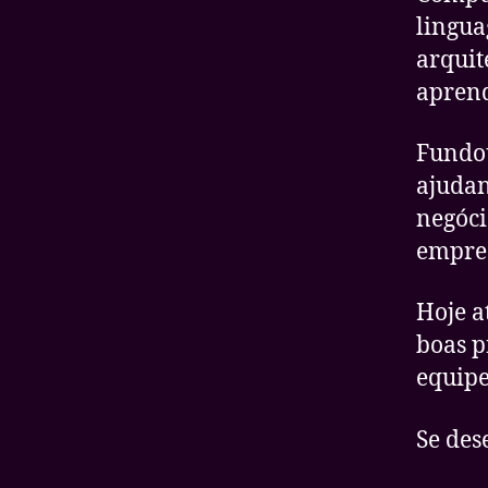
lingua
arquit
aprend
Fundo
ajudan
negóci
empre
Hoje 
boas p
equipe
Se des