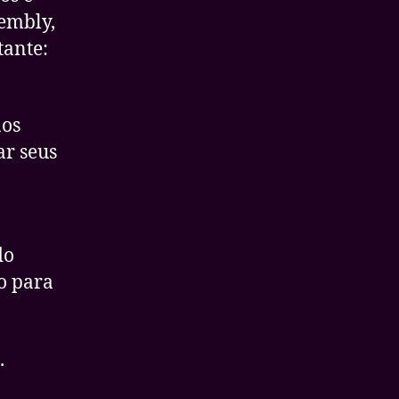
embly,
tante:
nos
ar seus
do
o para
.