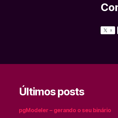
Com
X
Últimos posts
pgModeler – gerando o seu binário