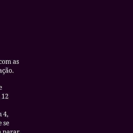
 com as
ação.
e
 12
 4,
 se
a parar