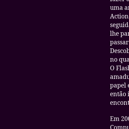
uma an
Action
seguid
lhe pa
passar
Descob
no qua
O Flas
amadu
papel 
então 
encont
Em 200
Compu