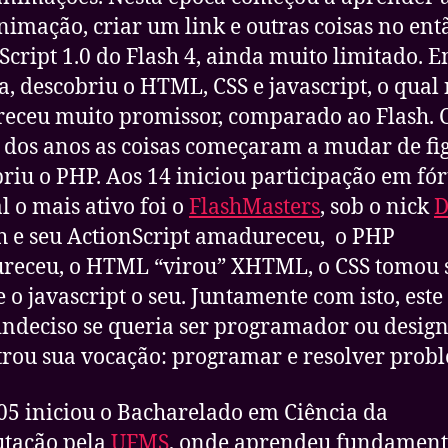
imação, criar um link e outras coisas no ent
Script 1.0 do Flash 4, ainda muito limitado. 
a, descobriu o HTML, CSS e javascript, o qual
receu muito promissor, comparado ao Flash.
 dos anos as coisas começaram a mudar de fi
riu o PHP. Aos 14 iniciou participação em fór
l o mais ativo foi o
FlashMasters
, sob o nick
D
h e seu ActionScript amadureceu, o PHP
receu, o HTML “virou” XHTML, o CSS tomou 
e o javascript o seu. Juntamente com isto, este
indeciso se queria ser programador ou design
rou sua vocação: programar e resolver prob
5 iniciou o Bacharelado em Ciência da
tação pela
UFMS
, onde aprendeu fundament