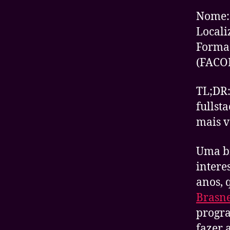
Nome:
Locali
Formaç
(FACO
TL;DR:
fullst
mais v
Uma br
intere
anos, 
Brasne
progra
fazer 