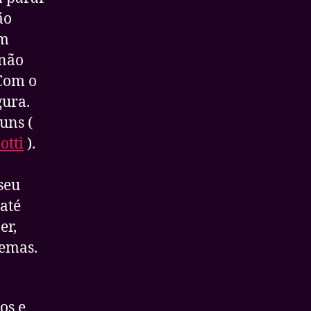
ão
Em
 não
 Com o
gura.
uns (
otti
).
seu
 até
er,
lemas.
os e