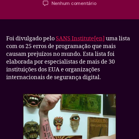
do
de
em
Nenhum comentário
post
publicação
25
erros
de
programação
mais
Foi divulgado pelo
SANS Institute[en]
uma lista
graves
com os 25 erros de programação que mais
causam prejuízos no mundo. Esta lista foi
elaborada por especialistas de mais de 30
instituições dos EUA e organizações
internacionais de segurança digital.