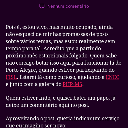
do
de
em
Nenhum comentário
post
publicação
Quem
ta
vivo
Pois é, estou vivo, mas muito ocupado, ainda
sempre
não esqueci de minhas promessas de posts
aparece…
sobre vários temas, mas estou realmente sem
tempo para tal. Acredito que a partir do
próximo mês estarei mais folgado. Quem sabe
não consigo botar isso aqui para funcionar lá de
Porto Alegre, quando estiver participando do
FISL
. Estarei lá como curioso, ajudando a
ENEC
e junto com a galera do
PHP-MS
.
Quem estiver indo, e quiser bater um papo, já
deixe um comentário aqui no post.
Aproveitando o post, queria indicar um serviço
que eu imagino ser novo: