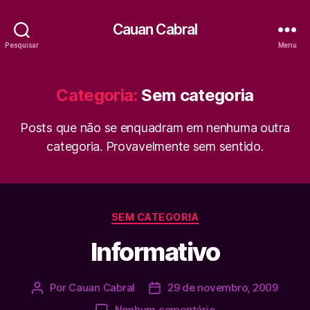
Cauan Cabral
Pesquisar
Menu
Categoria:
Sem categoria
Posts que não se enquadram em nenhuma outra
categoria. Provavelmente sem sentido.
Categorias
SEM CATEGORIA
Informativo
Por
Cauan Cabral
29 de novembro, 2009
Autor
Data
do
de
em
Nenhum comentário