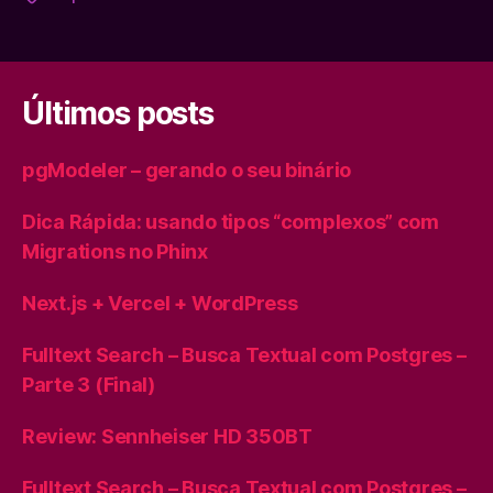
Últimos posts
pgModeler – gerando o seu binário
Dica Rápida: usando tipos “complexos” com
Migrations no Phinx
Next.js + Vercel + WordPress
Fulltext Search – Busca Textual com Postgres –
Parte 3 (Final)
Review: Sennheiser HD 350BT
Fulltext Search – Busca Textual com Postgres –