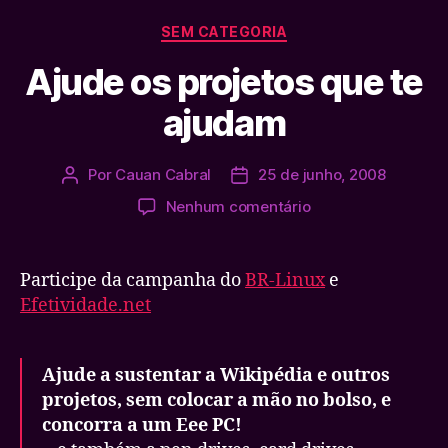
Categorias
SEM CATEGORIA
Ajude os projetos que te
ajudam
Por
Cauan Cabral
25 de junho, 2008
Autor
Data
do
de
em
Nenhum comentário
post
publicação
Ajude
os
projetos
Participe da campanha do
BR-Linux
e
que
Efetividade.net
te
ajudam
Ajude a sustentar a Wikipédia e outros
projetos, sem colocar a mão no bolso, e
concorra a um Eee PC!