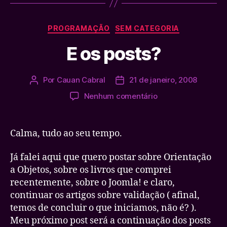
Categorias
PROGRAMAÇÃO
SEM CATEGORIA
E os posts?
Por
Cauan Cabral
21 de janeiro, 2008
Autor
Data
do
de
em
Nenhum comentário
post
publicação
E
os
posts?
Calma, tudo ao seu tempo.
Já falei aqui que quero postar sobre Orientação
a Objetos, sobre os livros que comprei
recentemente, sobre o Joomla! e claro,
continuar os artigos sobre validação ( afinal,
temos de concluir o que iniciamos, não é? ).
Meu próximo post será a continuação dos posts