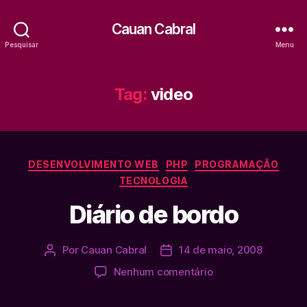
Cauan Cabral
Pesquisar
Menu
Tag:
video
Categorias
DESENVOLVIMENTO WEB
PHP
PROGRAMAÇÃO
TECNOLOGIA
Diário de bordo
Por
Cauan Cabral
14 de maio, 2008
Autor
Data
do
de
em
Nenhum comentário
post
publicação
Diário
de