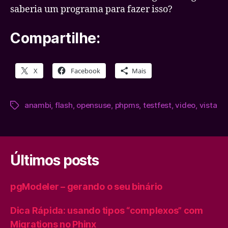
saberia um programa para fazer isso?
Compartilhe:
X
Facebook
Mais
anambi
,
flash
,
opensuse
,
phpms
,
testfest
,
video
,
vista
Tags
Últimos posts
pgModeler – gerando o seu binário
Dica Rápida: usando tipos “complexos” com
Migrations no Phinx