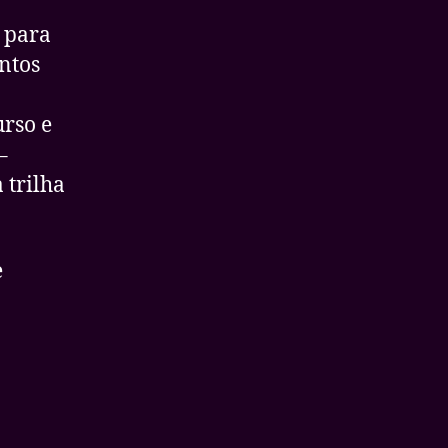
, para
ntos
rso e
–
 trilha
e