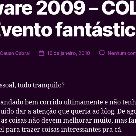
ware 2009 – CO
vento fantásti
Cauan Cabral
16 de janeiro, 2010
Nenhum com
Data
de
publicação
ssoal, tudo tranquilo?
andado bem corrido ultimamente e não ten
uido dar a atenção que queria ao blog. De a
 as coisas não devem melhorar muito, mas far
el para trazer coisas interessantes pra cá.