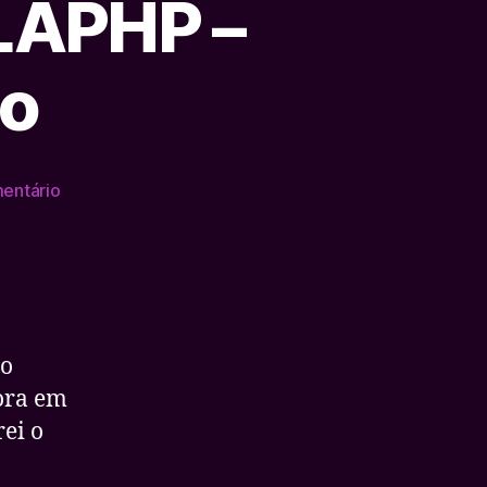
LAPHP –
co
em
entário
Latinoware
2009
–
COLAPHP
–
Evento
ho
fantástico
gora em
ei o