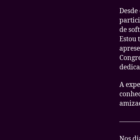
Desde 
partic
de sof
Estou 
aprese
Congre
dedica
A expe
conhec
amiza
————
Nos di