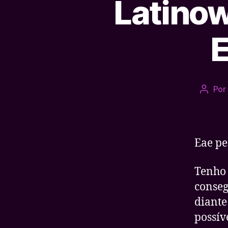
Latino
E
Por
Autor
do
post
Eae pe
Tenho 
conseg
diante
possív