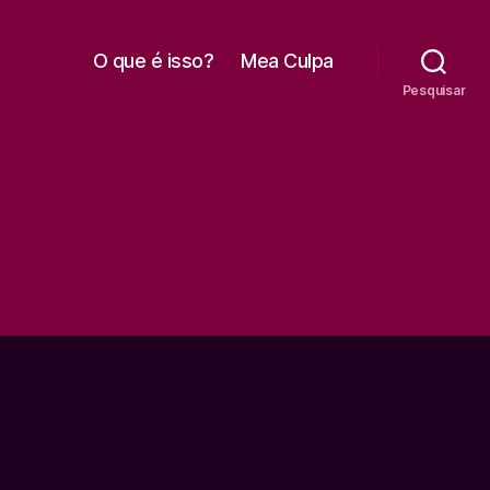
O que é isso?
Mea Culpa
Pesquisar
P