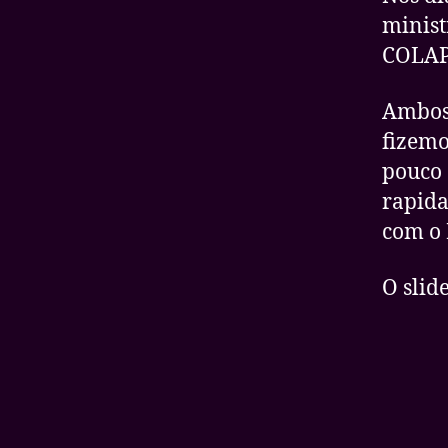
minist
COLAP
Ambos 
fizem
pouco 
rapida
com o 
O slid