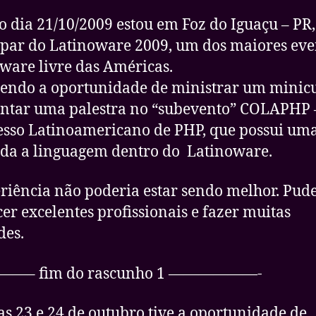
o dia 21/10/2009 estou em Foz do Iguaçu – PR
ipar do Latinoware 2009, um dos maiores eve
tware livre das Américas.
tendo a oportunidade de ministrar um minicu
ntar uma palestra no “subevento” COLAPHP 
sso Latinoamericano de PHP, que possui uma
da a linguagem dentro do Latinoware.
riência não poderia estar sendo melhor. Pud
er excelentes profissionais e fazer muitas
des.
—– fim do rascunho 1 ——————-
as 23 e 24 de outubro tive a oportunidade de