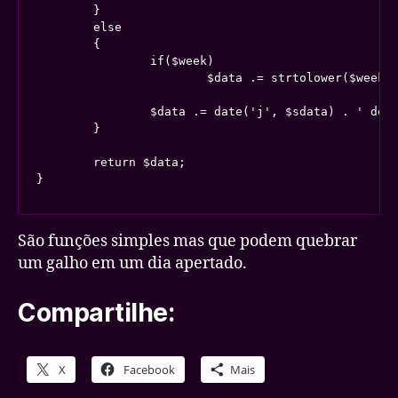
	}

	else

	{

		if($week)

			$data .= strtolower($weeks[date('w', $sdata)]) . ', ';

		$data .= date('j', $sdata) . ' de ' . strtolower($months[date('n', $sdata)-1]) . ' de ' . date('Y', $sdata);

	}

	return $data;

}
São funções simples mas que podem quebrar
um galho em um dia apertado.
Compartilhe:
X
Facebook
Mais