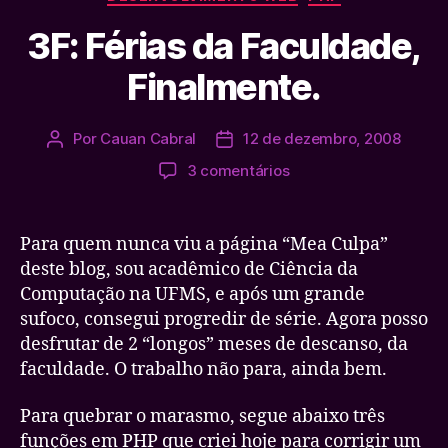
3F: Férias da Faculdade,
Finalmente.
Por
Cauan Cabral
12 de dezembro, 2008
Autor
Data
do
de
em
3 comentários
post
publicação
3F:
Férias
da
Para quem nunca viu a página “Mea Culpa”
Faculdade,
deste blog, sou acadêmico de Ciência da
Finalmente.
Computação na UFMS, e após um grande
sufoco, consegui progredir de série. Agora posso
desfrutar de 2 “longos” meses de descanso, da
faculdade. O trabalho não para, ainda bem.
Para quebrar o marasmo, segue abaixo três
funções em PHP que criei hoje para corrigir um