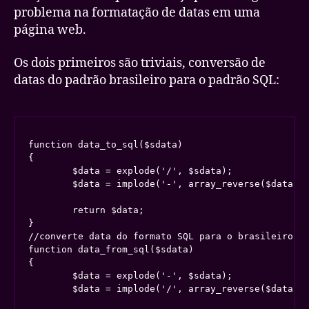
problema na formatação de datas em uma
página web.
Os dois primeiros são triviais, conversão de
datas do padrão brasileiro para o padrão SQL:
function data_to_sql($sdata)

{

	$data = explode('/', $sdata);

	$data = implode('-', array_reverse($data));

	return $data;

}

//converte data do formato SQL para o brasileiro

function data_from_sql($sdata)

{

	$data = explode('-', $sdata);

	$data = implode('/', array_reverse($data));
