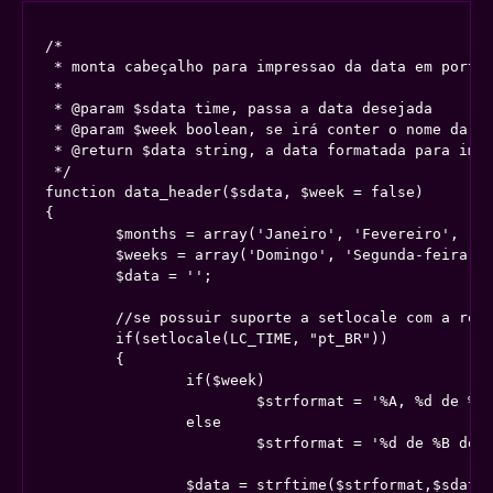
/*

 * monta cabeçalho para impressao da data em portug
 *  

 * @param $sdata time, passa a data desejada

 * @param $week boolean, se irá conter o nome da se
 * @return $data string, a data formatada para impr
 */

function data_header($sdata, $week = false)

{

	$months = array('Janeiro', 'Fevereiro', 'Março', 'Abril', 'Maio', 'Junho', 'Julho', 'Agosto', 'Setembro', 'Outubro', 'Novembro', 'Dezembro'); 

	$weeks = array('Domingo', 'Segunda-feira', 'Terça-feira', 'Quarta-feira', 'Quinta-feira', 'Sexta-feira', 'Sábado');

	$data = '';

	//se possuir suporte a setlocale com a região brasil, utiliza a função nativa

	if(setlocale(LC_TIME, "pt_BR"))

	{

		if($week)

			$strformat = '%A, %d de %B de %Y';

		else

			$strformat = '%d de %B de %Y';

		$data = strftime($strformat,$sdata);
