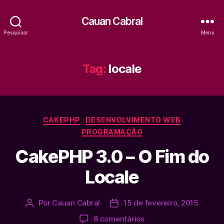
Cauan Cabral
Pesquisar
Menu
Tag:
locale
Categorias
CAKEPHP
DESENVOLVIMENTO WEB
PROGRAMAÇÃO
CakePHP 3.0 – O Fim do
Locale
Por
Cauan Cabral
15 de fevereiro, 2015
Autor
Data
do
de
em
8 comentários