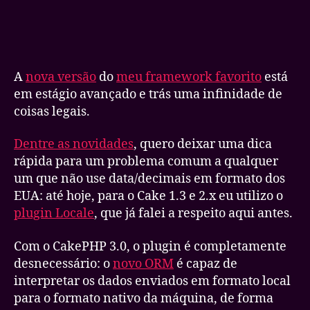
post
publicação
CakePHP
3.0
–
O
Fim
A
nova versão
do
meu framework favorito
está
do
em estágio avançado e trás uma infinidade de
Locale
coisas legais.
Dentre as novidades
, quero deixar uma dica
rápida para um problema comum a qualquer
um que não use data/decimais em formato dos
EUA: até hoje, para o Cake 1.3 e 2.x eu utilizo o
plugin Locale
, que já falei a respeito aqui antes.
Com o CakePHP 3.0, o plugin é completamente
desnecessário: o
novo ORM
é capaz de
interpretar os dados enviados em formato local
para o formato nativo da máquina, de forma