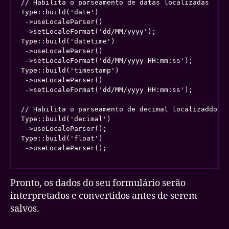
// Habilita o parseamento de datas localizadas

Type::build('date')

 ->useLocaleParser()

 ->setLocaleFormat('dd/MM/yyyy');

Type::build('datetime')

 ->useLocaleParser()

 ->setLocaleFormat('dd/MM/yyyy HH:mm:ss');

Type::build('timestamp')

 ->useLocaleParser()

 ->setLocaleFormat('dd/MM/yyyy HH:mm:ss');

// Habilita o parseamento de decimal localizaddos

Type::build('decimal')

 ->useLocaleParser();

Type::build('float')

 ->useLocaleParser();
Pronto, os dados do seu formulário serão
interpretados e convertidos antes de serem
salvos.