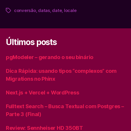
conversão
,
datas
,
date
,
locale
Tags
Últimos posts
pgModeler – gerando o seu binário
Dica Rápida: usando tipos “complexos” com
Migrations no Phinx
Next.js + Vercel + WordPress
Fulltext Search – Busca Textual com Postgres –
Parte 3 (Final)
Review: Sennheiser HD 350BT