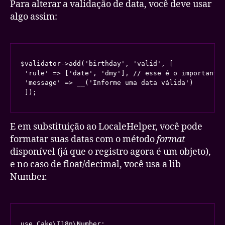
Para alterar a validação de data, você deve usar
algo assim:
$validator->add('birthday', 'valid', [

 'rule' => ['date', 'dmy'], // esse é o importante,
 'message' => __('Informe uma data válida')

 ]);
E em substituição ao LocaleHelper, você pode
formatar suas datas com o método
format
disponível (já que o registro agora é um objeto),
e no caso de float/decimal, você usa a lib
Number.
use Cake\I18n\Number;
