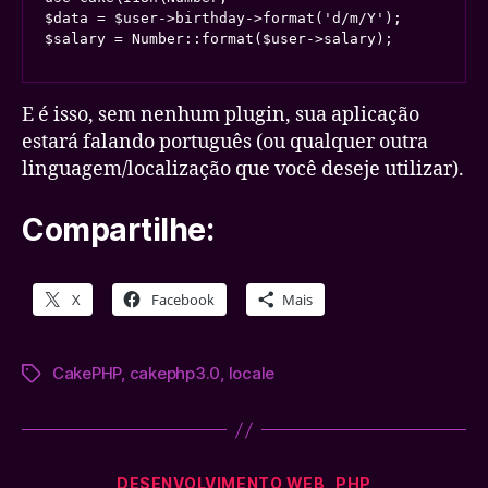
$data = $user->birthday->format('d/m/Y');

$salary = Number::format($user->salary);
E é isso, sem nenhum plugin, sua aplicação
estará falando português (ou qualquer outra
linguagem/localização que você deseje utilizar).
Compartilhe:
X
Facebook
Mais
CakePHP
,
cakephp3.0
,
locale
Tags
Categorias
DESENVOLVIMENTO WEB
PHP