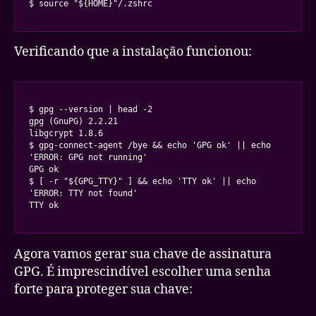
$ source "${HOME}"/.zshrc
Verificando que a instalação funcionou:
$ gpg --version | head -2

gpg (GnuPG) 2.2.21

libgcrypt 1.8.6

$ gpg-connect-agent /bye && echo 'GPG ok' || echo 
'ERROR: GPG not running'

GPG ok

$ [ -r "${GPG_TTY}" ] && echo 'TTY ok' || echo 
'ERROR: TTY not found'

TTY ok
Agora vamos gerar sua chave de assinatura
GPG. É imprescindível escolher uma senha
forte para proteger sua chave: