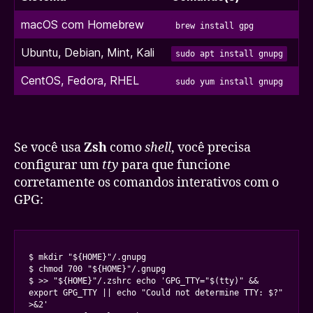
macOS com Homebrew
brew install gpg
Ubuntu, Debian, Mint, Kali
sudo apt install gnupg
CentOS, Fedora, RHEL
sudo yum install gnupg
Se você usa
Zsh
como
shell
, você precisa
configurar um
tty
para que funcione
corretamente os comandos interativos com o
GPG:
$ mkdir "${HOME}"/.gnupg

$ chmod 700 "${HOME}"/.gnupg

$ >> "${HOME}"/.zshrc echo 'GPG_TTY="$(tty)" && 
export GPG_TTY || echo "Could not determine TTY: $?" 
>&2'
