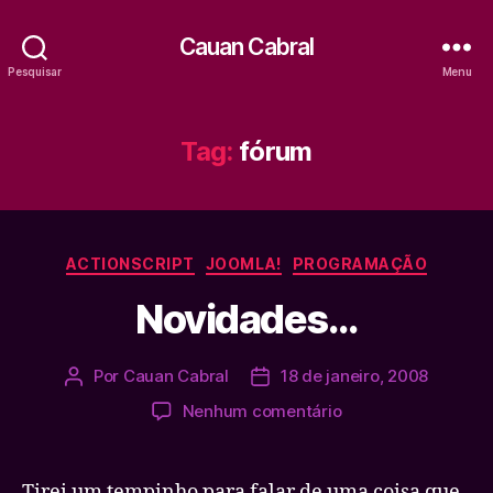
Cauan Cabral
Pesquisar
Menu
Tag:
fórum
Categorias
ACTIONSCRIPT
JOOMLA!
PROGRAMAÇÃO
Novidades…
Por
Cauan Cabral
18 de janeiro, 2008
Autor
Data
do
de
em
Nenhum comentário
post
publicação
Novidades…
Tirei um tempinho para falar de uma coisa que