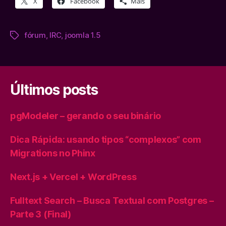
X
Facebook
Mais
fórum
,
IRC
,
joomla 1.5
Tags
Últimos posts
pgModeler – gerando o seu binário
Dica Rápida: usando tipos “complexos” com
Migrations no Phinx
Next.js + Vercel + WordPress
Fulltext Search – Busca Textual com Postgres –
Parte 3 (Final)