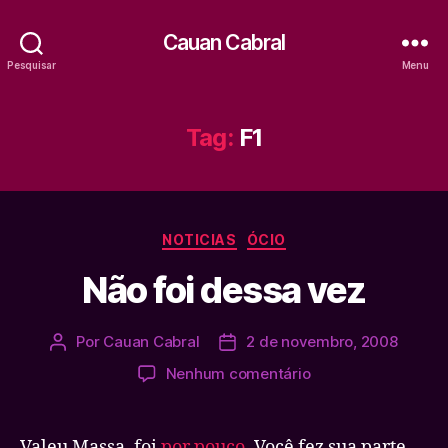
Cauan Cabral
Pesquisar
Menu
Tag:
F1
Categorias
NOTICIAS
ÓCIO
Não foi dessa vez
Por
Cauan Cabral
2 de novembro, 2008
Autor
Data
do
de
em
Nenhum comentário
post
publicação
Não
foi
dessa
Valeu Massa, foi
por pouco
. Você fez sua parte,