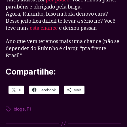
vez
parabéns e obrigado pela briga.
Agora, Rubinho, biso na bola denovo cara?
Desse jeito fica difícil te levar a sério né? Você
teve mais
está chance
e deixou passar.
Ano que vem teremos mais uma chance (não se
depender do Rubinho é claro): “pra frente
Brasil”.
Compartilhe:
X
Facebook
Mais
blogs
,
F1
Tags