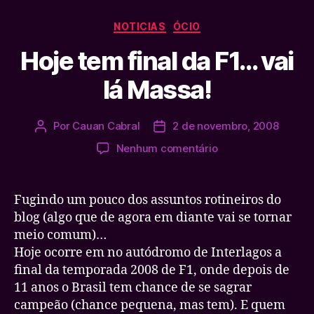
Categorias
NOTICIAS
ÓCIO
Hoje tem final da F1… vai
lá Massa!
Por
Cauan Cabral
2 de novembro, 2008
Autor
Data
do
de
em
Nenhum comentário
post
publicação
Hoje
tem
final
Fugindo um pouco dos assuntos rotineiros do
da
blog (algo que de agora em diante vai se tornar
F1…
meio comum)…
vai
Hoje ocorre em no autódromo de Interlagos a
lá
final da temporada 2008 de F1, onde depois de
Massa!
11 anos o Brasil tem chance de se sagrar
campeão (chance pequena, mas tem). E quem