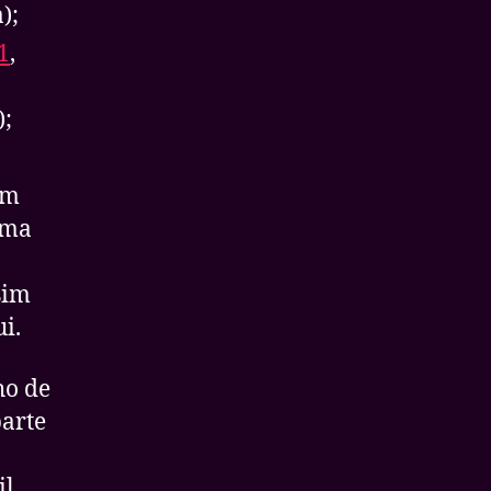
);
1
,
);
em
uma
sim
i.
ho de
parte
il