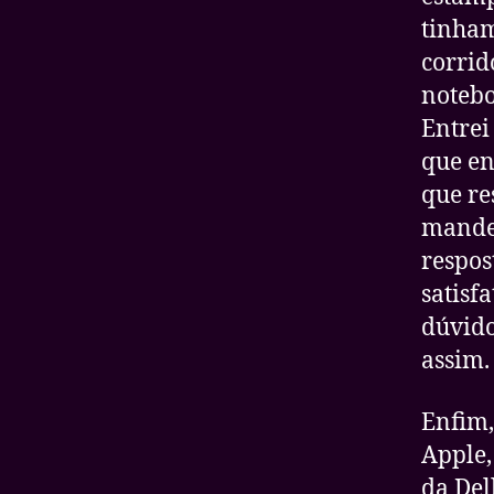
tinham
corrid
notebo
Entrei
que en
que re
mandei
respos
satisf
dúvido
assim.
Enfim,
Apple,
da Del