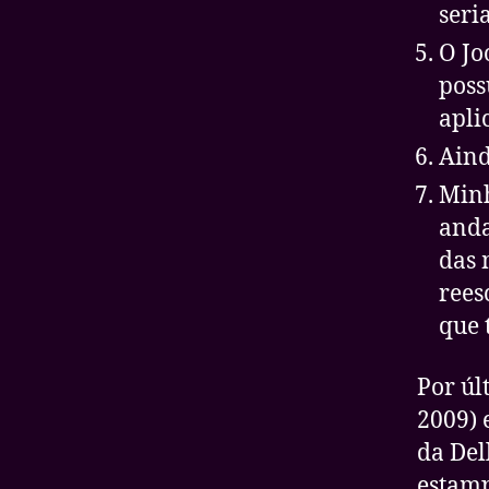
seri
O Jo
poss
apli
Aind
Minh
anda
das 
rees
que 
Por úl
2009) 
da Del
estamp