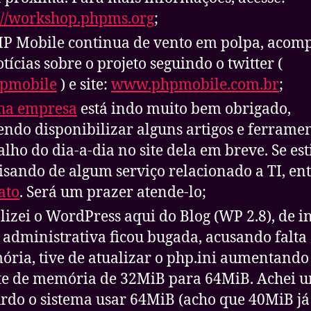
://workshop.phpms.org
;
P Mobile continua de vento em polpa, acom
otícias sobre o projeto seguindo o twitter (
pmobile
) e site:
www.phpmobile.com.br
;
ha empresa
está indo muito bem obrigado,
endo disponibilizar alguns artigos e ferrame
alho do dia-a-dia no site dela em breve. Se est
isando de algum serviço relacionado a TI, en
ato
. Será um prazer atende-lo;
lizei o WordPress aqui do Blog (WP 2.8), de in
 administrativa ficou bugada, acusando falta
ria, tive de atualizar o php.ini aumentando
te de memória de 32MiB para 64MiB. Achei 
rdo o sistema usar 64MiB (acho que 40MiB já