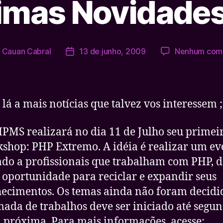
imas Novidade
r
Cauan Cabral
13 de junho, 2009
Nenhum come
Data
de
publicação
lá a mais notícias que talvez vos interessem ;
PMS realizará no dia 11 de Julho seu primei
shop: PHP Extremo. A idéia é realizar um ev
ado a profissionais que trabalham com PHP, 
oportunidade para reciclar e expandir seus
ecimentos. Os temas ainda não foram decidid
ada de trabalhos deve ser iniciado até segu
a próxima. Para mais informações, acesse: