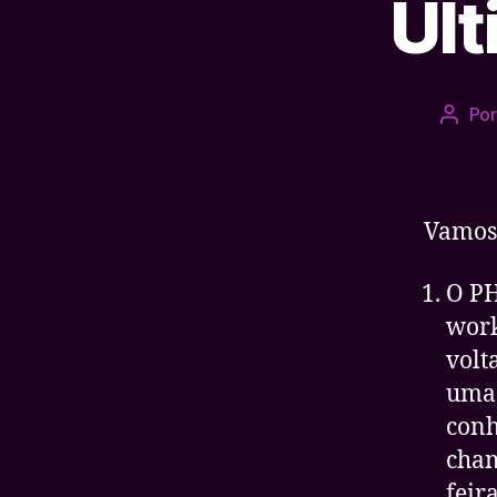
Últ
Po
Autor
do
post
Vamos 
O PH
work
volt
uma 
conh
cham
feir