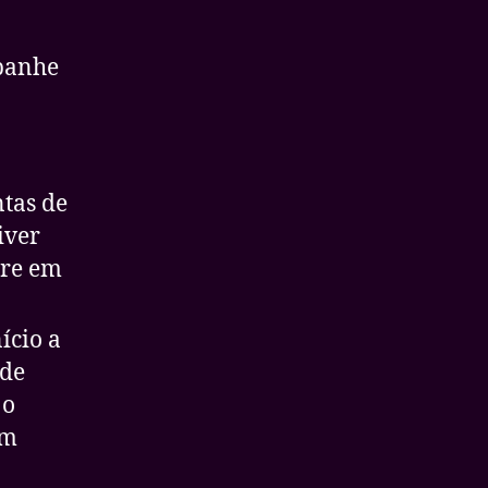
panhe
ntas de
iver
tre em
ício a
 de
 o
um