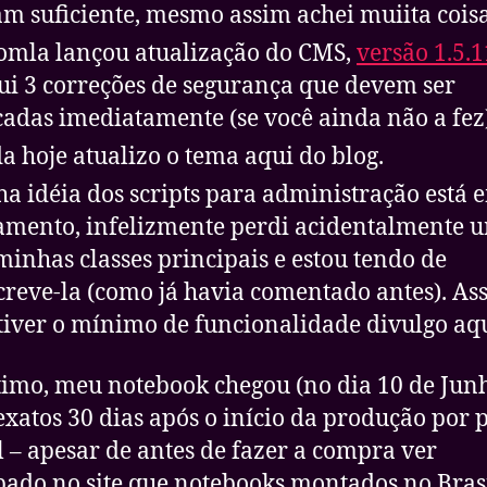
am suficiente, mesmo assim achei muiita coisa
omla lançou atualização do CMS,
versão 1.5.1
ui 3 correções de segurança que devem ser
cadas imediatamente (se você ainda não a fez
a hoje atualizo o tema aqui do blog.
a idéia dos scripts para administração está 
mento, infelizmente perdi acidentalmente 
minhas classes principais e estou tendo de
creve-la (como já havia comentado antes). As
tiver o mínimo de funcionalidade divulgo aqu
timo, meu notebook chegou (no dia 10 de Jun
exatos 30 dias após o início da produção por 
l – apesar de antes de fazer a compra ver
ado no site que notebooks montados no Bras