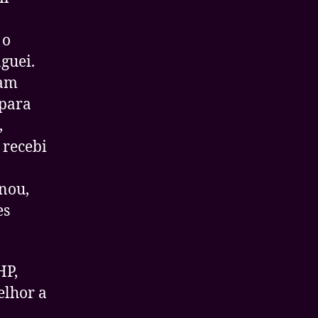
 o
guei.
ram
 para
,
 recebi
nou,
es
HP,
elhor a