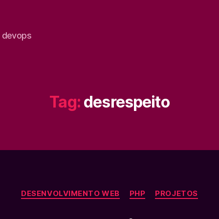
e devops
Tag:
desrespeito
Categorias
DESENVOLVIMENTO WEB
PHP
PROJETOS