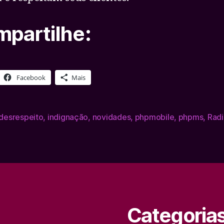
partilhe:
Facebook
Mais
desrespeito
,
indignação
,
novidades
,
phpmobile
,
phpms
,
Rad
Categoria