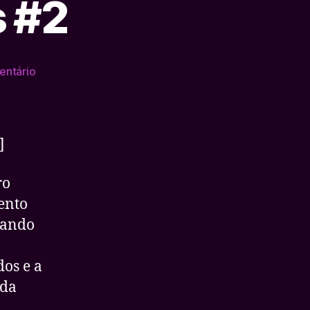
s #2
em
ntário
Últimas
Novidades
#2
]
ro
ento
dando
os e a
nda