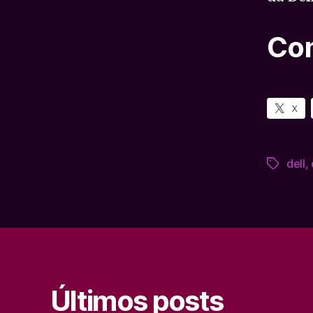
Com
X
dell
,
Tags
Últimos posts