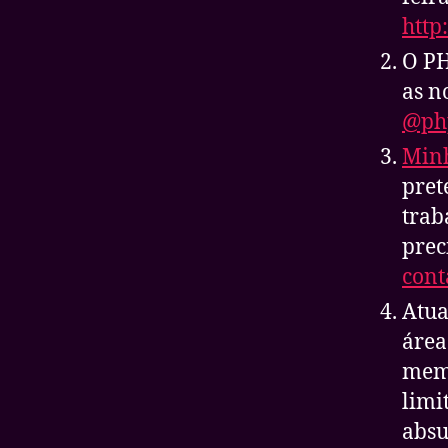
http
O PH
as n
@ph
Min
pret
trab
prec
cont
Atua
área
memó
limi
absu