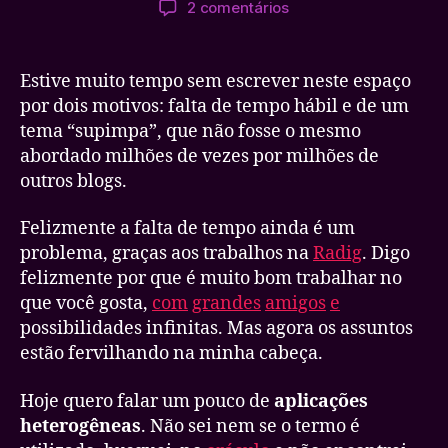
em
2 comentários
post
publicação
Aplicações
heterogêneas
e
Estive muito tempo sem escrever neste espaço
a
por dois motivos: falta de tempo hábil e de um
busca
tema “supimpa”, que não fosse o mesmo
por
abordado milhões de vezes por milhões de
conhecimento
outros blogs.
Felizmente a falta de tempo ainda é um
problema, graças aos trabalhos na
Radig
. Digo
felizmente por que é muito bom trabalhar no
que você gosta,
com
grandes
amigos
e
possibilidades infinitas. Mas agora os assuntos
estão fervilhando na minha cabeça.
Hoje quero falar um pouco de
aplicações
heterogêneas
. Não sei nem se o termo é