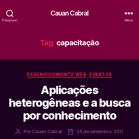
Cauan Cabral
Pesquisar
Menu
Tag:
capacitação
Categorias
DESENVOLVIMENTO WEB
EVENTOS
Aplicações
heterogêneas e a busca
por conhecimento
Por
Cauan Cabral
24 de setembro, 2011
Autor
Data
do
de