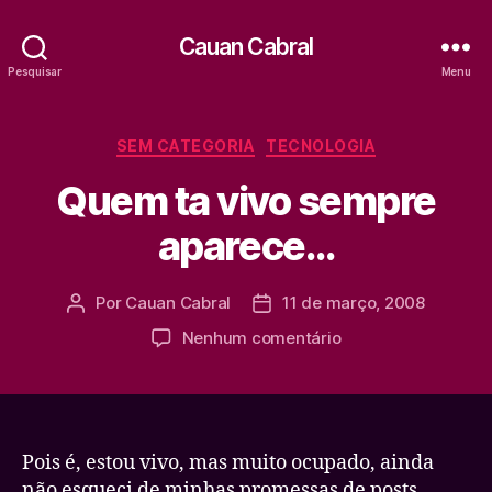
Cauan Cabral
Pesquisar
Menu
Categorias
SEM CATEGORIA
TECNOLOGIA
Quem ta vivo sempre
aparece…
Por
Cauan Cabral
11 de março, 2008
Autor
Data
do
de
em
Nenhum comentário
post
publicação
Quem
ta
vivo
sempre
aparece…
Pois é, estou vivo, mas muito ocupado, ainda
não esqueci de minhas promessas de posts