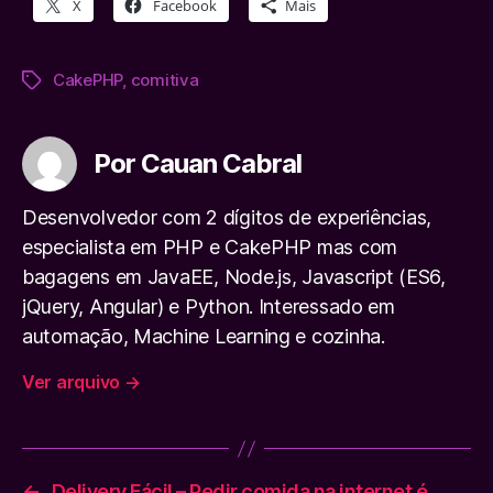
X
Facebook
Mais
CakePHP
,
comitiva
Tags
Por Cauan Cabral
Desenvolvedor com 2 dígitos de experiências,
especialista em PHP e CakePHP mas com
bagagens em JavaEE, Node.js, Javascript (ES6,
jQuery, Angular) e Python. Interessado em
automação, Machine Learning e cozinha.
Ver arquivo
→
←
Delivery Fácil – Pedir comida na internet é