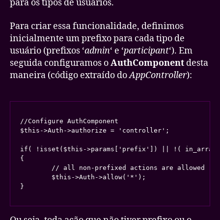
para os tipos de usuários.
Para criar essa funcionalidade, definimos
inicialmente um prefixo para cada tipo de
usuário (prefixos ‘
admin
‘ e ‘
participant
‘). Em
seguida configuramos o
AuthComponent
desta
maneira (código extraído do
AppController
):
//Configure AuthComponent

$this->Auth->authorize = 'controller';

if( !isset($this->params['prefix']) || !( in_array(
{

	// all non-prefixed actions are allowed

	$this->Auth->allow('*');
