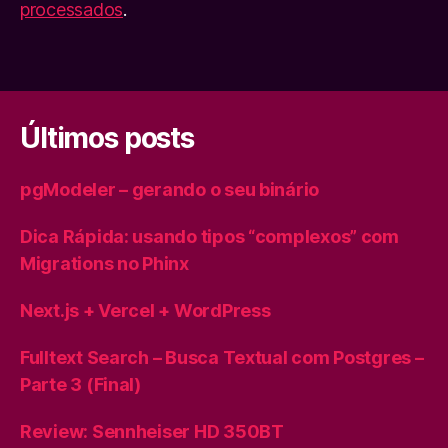
processados
.
Últimos posts
pgModeler – gerando o seu binário
Dica Rápida: usando tipos “complexos” com
Migrations no Phinx
Next.js + Vercel + WordPress
Fulltext Search – Busca Textual com Postgres –
Parte 3 (Final)
Review: Sennheiser HD 350BT