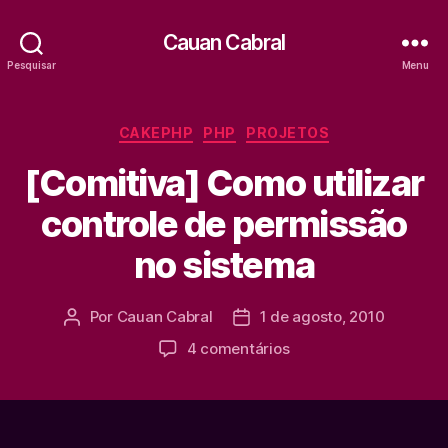
Cauan Cabral
Pesquisar
Menu
Categorias
CAKEPHP
PHP
PROJETOS
[Comitiva] Como utilizar
controle de permissão
no sistema
Por
Cauan Cabral
1 de agosto, 2010
Autor
Data
do
de
em
4 comentários
post
publicação
[Comitiva]
Como
utilizar
controle