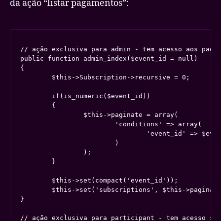
da ação “listar pagamentos”:
// ação exclusiva para admin - tem acesso aos pagam
public function admin_index($event_id = null)

{

	$this->Subscription->recursive = 0;

	if(is_numeric($event_id))

	{

		$this->paginate = array(

			'conditions' => array(

				'event_id' => $event_id

			)

		);

	}

	$this->set(compact('event_id'));

	$this->set('subscriptions', $this->paginate());

}

// ação exclusiva para participant - tem acesso som