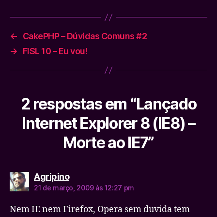
←
CakePHP – Dúvidas Comuns #2
→
FISL 10 – Eu vou!
2 respostas em “Lançado
Internet Explorer 8 (IE8) –
Morte ao IE7”
diz:
Agripino
21 de março, 2009 às 12:27 pm
Nem IE nem Firefox, Opera sem duvida tem