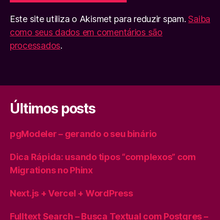
Este site utiliza o Akismet para reduzir spam.
Saiba
como seus dados em comentários são
processados
.
Últimos posts
pgModeler – gerando o seu binário
Dica Rápida: usando tipos “complexos” com
Migrations no Phinx
Next.js + Vercel + WordPress
Fulltext Search – Busca Textual com Postgres –