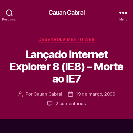
Cauan Cabral
Pesquisar
Menu
Categorias
DESENVOLVIMENTO WEB
Lançado Internet
Explorer 8 (IE8) – Morte
ao IE7
Por
Cauan Cabral
19 de março, 2009
Autor
Data
do
de
em
2 comentários
post
publicação
Lançado
Internet
Explorer
8