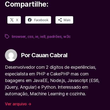
Compartilhe:
X
Facebook
Mais
browser
,
css
,
ie
,
ie8
,
padrões
,
w3c
Tags
Por Cauan Cabral
Desenvolvedor com 2 dígitos de experiências,
especialista em PHP e CakePHP mas com
bagagens em JavaEE, Node.js, Javascript (ES6,
jQuery, Angular) e Python. Interessado em
automação, Machine Learning e cozinha.
Ver arquivo
→