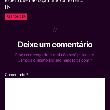
espero que não façam merda no IE9…
[]s
RESPONDER
Deixe um comentário
O seu endereço de e-mail não será publicado.
Campos obrigatórios são marcados com
*
Comentário
*