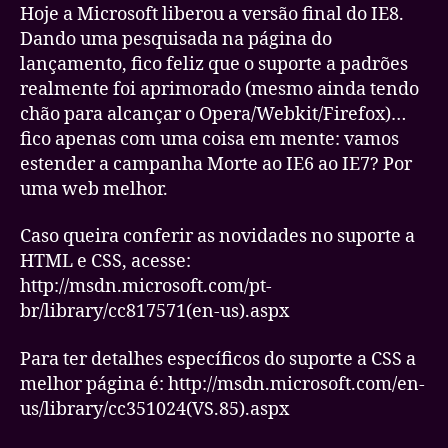
(IE8)
Hoje a Microsoft liberou a versão final do IE8.
–
Dando uma pesquisada na página do
Morte
lançamento, fico feliz que o suporte a padrões
ao
realmente foi aprimorado (mesmo ainda tendo
IE7
chão para alcançar o Opera/Webkit/Firefox)…
fico apenas com uma coisa em mente: vamos
estender a campanha Morte ao IE6 ao IE7? Por
uma web melhor.
Caso queira conferir as novidades no suporte a
HTML e CSS, acesse:
http://msdn.microsoft.com/pt-
br/library/cc817571(en-us).aspx
Para ter detalhes específicos do suporte a CSS a
melhor página é: http://msdn.microsoft.com/en-
us/library/cc351024(VS.85).aspx