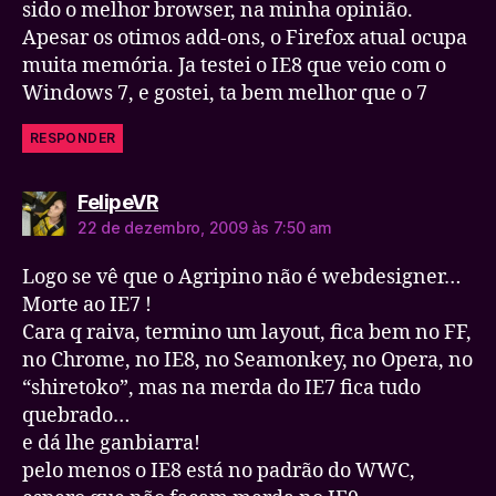
sido o melhor browser, na minha opinião.
Apesar os otimos add-ons, o Firefox atual ocupa
muita memória. Ja testei o IE8 que veio com o
Windows 7, e gostei, ta bem melhor que o 7
RESPONDER
diz:
FelipeVR
22 de dezembro, 2009 às 7:50 am
Logo se vê que o Agripino não é webdesigner…
Morte ao IE7 !
Cara q raiva, termino um layout, fica bem no FF,
no Chrome, no IE8, no Seamonkey, no Opera, no
“shiretoko”, mas na merda do IE7 fica tudo
quebrado…
e dá lhe ganbiarra!
pelo menos o IE8 está no padrão do WWC,