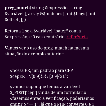
preg_match
( string $expressão , string
$variável [, array &$matches [, int $flags [, int
$offset ]]] )
Retorna 1 se a $variável “bater” com a
$expressão, e 0 caso contrário.
referência
.
Vamos ver o uso do preg_match na mesma
situação do exemplo anterior:
//nossa ER, um padrão para CEP
$cepER = ‘/[0-9]{5}\-[0-9]{3}/’;
//vamos supor que temos a variável
$_POST[‘cep’] vinda de um formulário
//fazemos então a verificação, poderíamos
omitir o “== 1”, já que o PHP converte 0 e 1