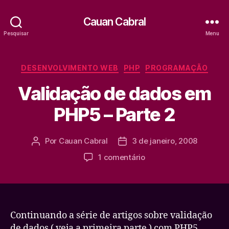
Cauan Cabral
Pesquisar
Menu
Categorias
DESENVOLVIMENTO WEB
PHP
PROGRAMAÇÃO
Validação de dados em
PHP5 – Parte 2
Por
Cauan Cabral
3 de janeiro, 2008
Autor
Data
do
de
em
1 comentário
post
publicação
Validação
de
dados
em
PHP5
Continuando a série de artigos sobre validação
–
de dados ( veja a primeira parte ) com PHP5.