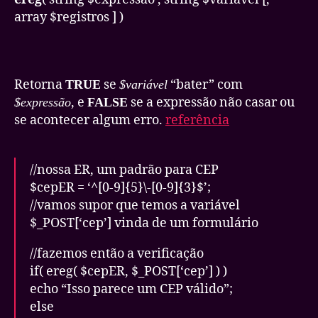
array $registros
] )
Retorna
se
“bater” com
TRUE
$variável
, e
se a expressão não casar ou
$expressão
FALSE
se acontecer algum erro.
referência
//nossa ER, um padrão para CEP
$cepER = ‘^[0-9]{5}\-[0-9]{3}$’;
//vamos supor que temos a variável
$_POST[‘cep’] vinda de um formulário
//fazemos então a verificação
if( ereg( $cepER, $_POST[‘cep’] ) )
echo “Isso parece um CEP válido”;
else